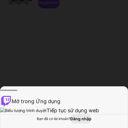
Duyệt kênh
Mở trong Ứng dụng
Tiếp tục sử dụng web
Đăng nhập
Bạn đã có tài khoản?
Trang chủ
Duyệt
Hoạt động
Hồ sơ