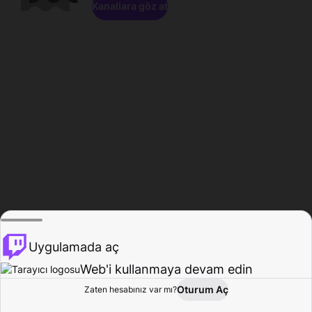
Kanallara göz at
Uygulamada aç
Web'i kullanmaya devam edin
Oturum Aç
Zaten hesabınız var mı?
Ana Sayfa
Gözat
Aktivite
Profil