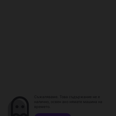
Съжаляваме. Това съдържание не е
налично, освен ако нямате машина на
времето.