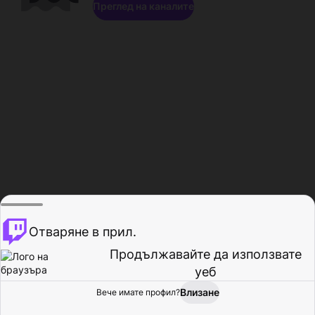
Преглед на каналите
Отваряне в прил.
Продължавайте да използвате
уеб
Влизане
Вече имате профил?
Начало
Преглед
Активност
Профил