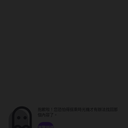
抱歉啦！您恐怕得搭乘時光機才有辦法找回那
個內容了。
瀏覽頻道