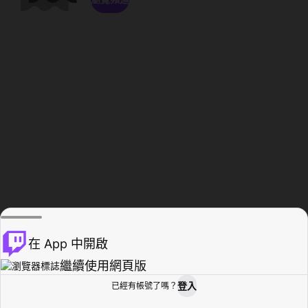
在 App 中開啟
繼續使用網頁版
登入
已經有帳號了嗎？
創作者基地
瀏覽
活動紀錄
個人檔案