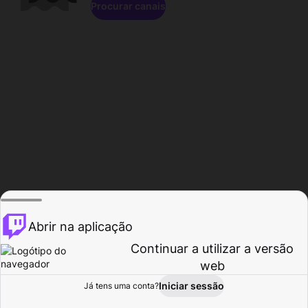
Procurar canais
Abrir na aplicação
Continuar a utilizar a versão
web
Iniciar sessão
Já tens uma conta?
Página inicial
Procurar
Atividade
Perfil