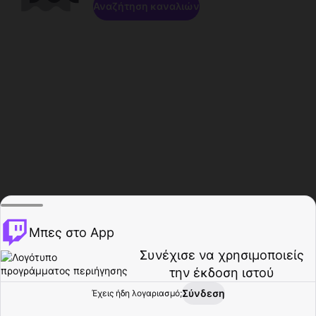
Αναζήτηση καναλιών
Μπες στο App
Συνέχισε να χρησιμοποιείς
την έκδοση ιστού
Σύνδεση
Έχεις ήδη λογαριασμό;
Αρχική σελίδα
Περιήγηση
Δραστηριότητα
Προφίλ