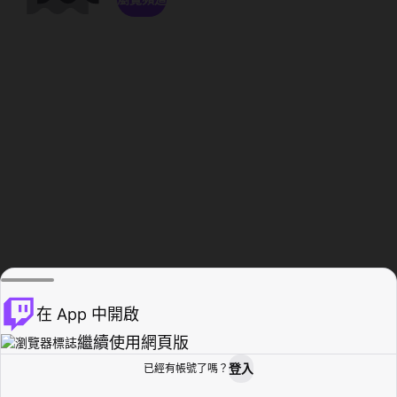
在 App 中開啟
繼續使用網頁版
登入
已經有帳號了嗎？
創作者基地
瀏覽
活動紀錄
個人檔案