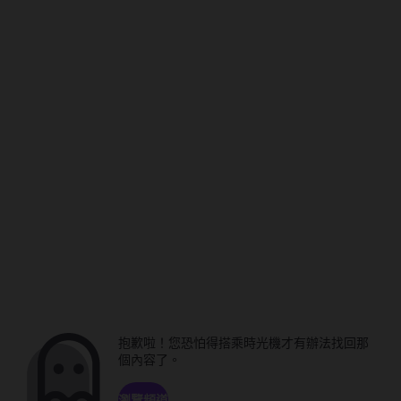
抱歉啦！您恐怕得搭乘時光機才有辦法找回那
個內容了。
瀏覽頻道