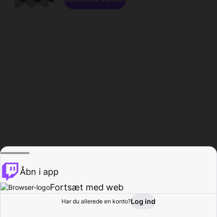
Åbn i app
Fortsæt med web
Log ind
Har du allerede en konto?
Hjem
Gennemse
Aktivitet
Profil