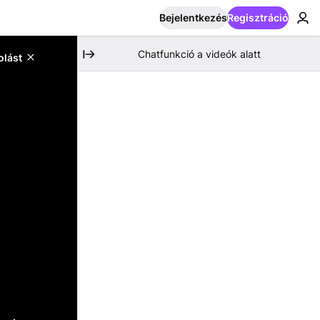
Bejelentkezés
Regisztráció
Chatfunkció a videók alatt
olást