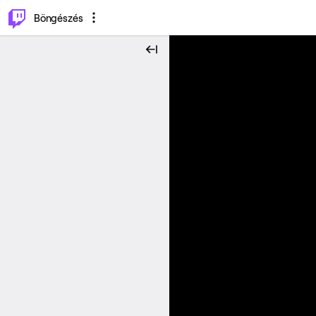
⌥
P
Böngészés