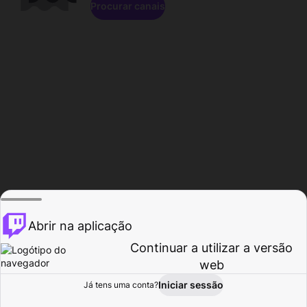
Procurar canais
Abrir na aplicação
Continuar a utilizar a versão
web
Iniciar sessão
Já tens uma conta?
Página inicial
Procurar
Atividade
Perfil