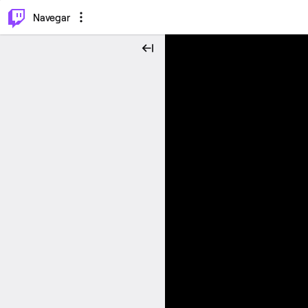
⌥
P
Navegar