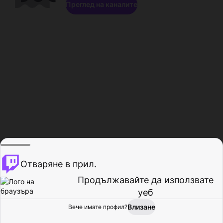
Преглед на каналите
Отваряне в прил.
Продължавайте да използвате
уеб
Влизане
Вече имате профил?
Начало
Преглед
Активност
Профил