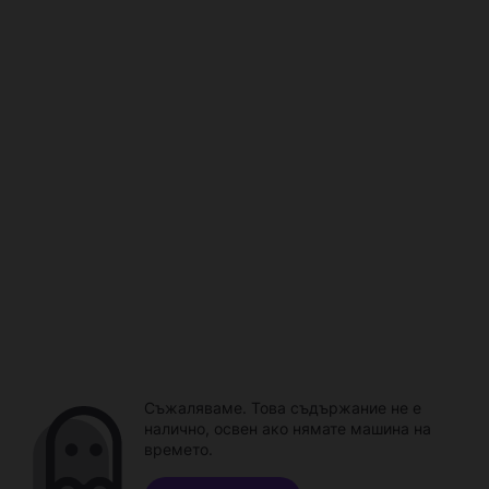
Съжаляваме. Това съдържание не е
налично, освен ако нямате машина на
времето.