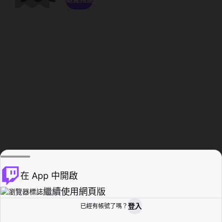
在 App 中開啟
繼續使用網頁版
登入
已經有帳號了嗎？
創作者基地
瀏覽
活動紀錄
個人檔案