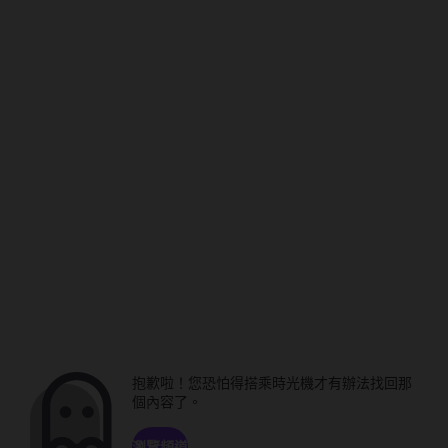
抱歉啦！您恐怕得搭乘時光機才有辦法找回那
個內容了。
瀏覽頻道