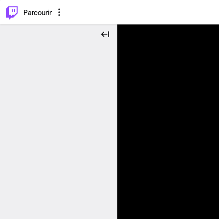
⌥
P
Parcourir