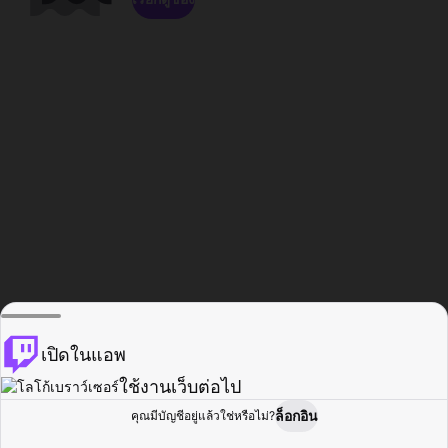
เปิดในแอพ
ใช้งานเว็บต่อไป
ล็อกอิน
คุณมีบัญชีอยู่แล้วใช่หรือไม่?
หน้าแรก
เรียกดู
กิจกรรม
โปรไฟล์