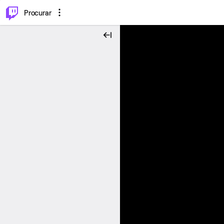
.
⌥
P
Procurar