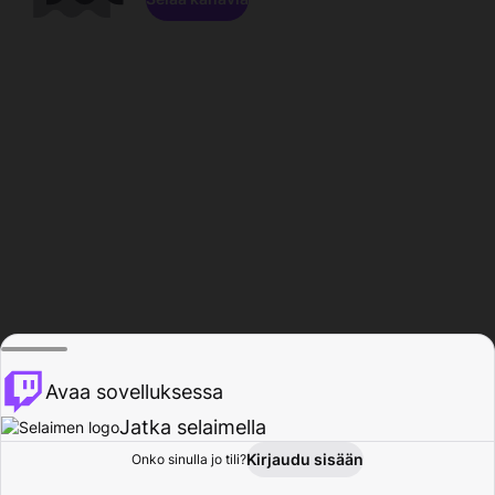
Avaa sovelluksessa
Jatka selaimella
Kirjaudu sisään
Onko sinulla jo tili?
Koti
Selaa
Toiminta
Profiili