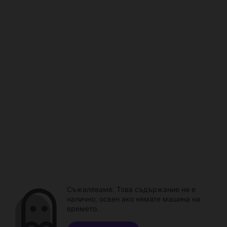
Съжаляваме. Това съдържание не е
налично, освен ако нямате машина на
времето.