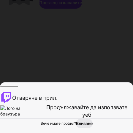
Преглед на каналите
Отваряне в прил.
Продължавайте да използвате
уеб
Влизане
Вече имате профил?
Начало
Преглед
Активност
Профил