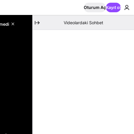
Oturum Aç
Kayıt ol
Videolardaki Sohbet
emedi