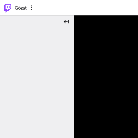
⌥
P
Gözat