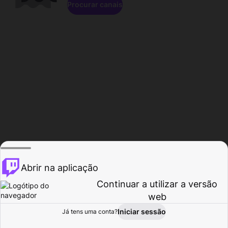
Procurar canais
Abrir na aplicação
Continuar a utilizar a versão
web
Iniciar sessão
Já tens uma conta?
Página inicial
Procurar
Atividade
Perfil