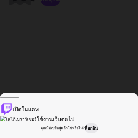
เปิดในแอพ
ใช้งานเว็บต่อไป
ล็อกอิน
คุณมีบัญชีอยู่แล้วใช่หรือไม่?
หน้าแรก
เรียกดู
กิจกรรม
โปรไฟล์