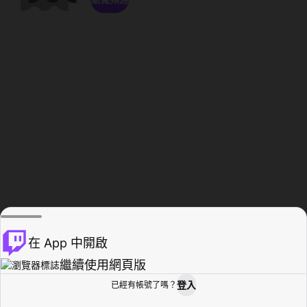
在 App 中開啟
繼續使用網頁版
登入
已經有帳號了嗎？
創作者基地
瀏覽
活動紀錄
個人檔案