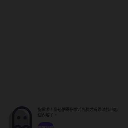
抱歉啦！您恐怕得搭乘時光機才有辦法找回那
個內容了。
瀏覽頻道