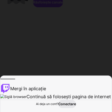
Răsfoiește canale
Mergi în aplicație
Continuă să folosești pagina de internet
Conectare
Ai deja un cont?
Acasă
Răsfoire
Activitate
Profil