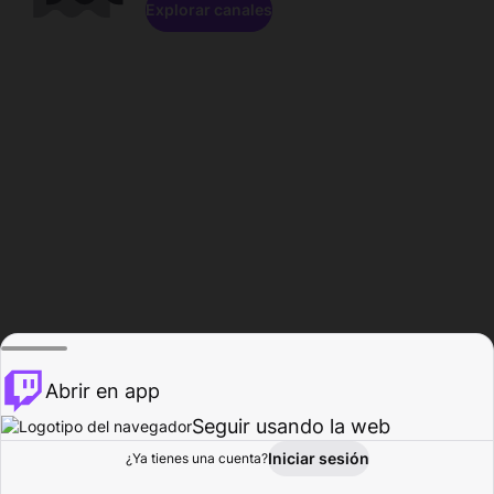
Explorar canales
Abrir en app
Seguir usando la web
Iniciar sesión
Página del
¿Ya tienes una cuenta?
Explorar
Actividad
Perfil
Creador