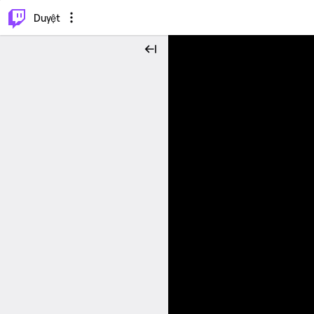
.
⌥
P
Duyệt