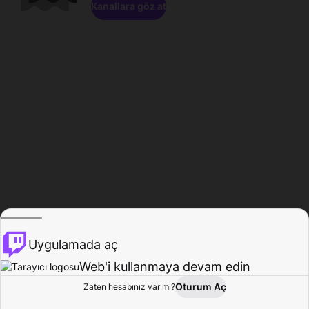
Kanallara göz at
Uygulamada aç
Web'i kullanmaya devam edin
Oturum Aç
Zaten hesabınız var mı?
Ana Sayfa
Gözat
Aktivite
Profil