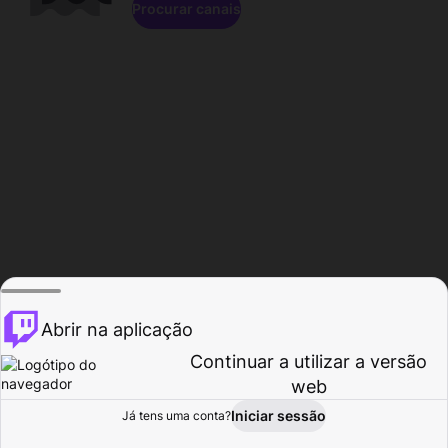
Procurar canais
Abrir na aplicação
Continuar a utilizar a versão
web
Iniciar sessão
Já tens uma conta?
Página inicial
Procurar
Atividade
Perfil