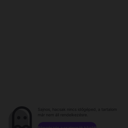
Sajnos, hacsak nincs időgéped, a tartalom
már nem áll rendelkezésre.
Böngészés a csatornák között