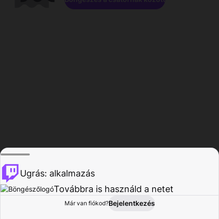
Ugrás: alkalmazás
Továbbra is használd a netet
Bejelentkezés
Már van fiókod?
Főoldal
Böngészés
Tevékenység
Profil