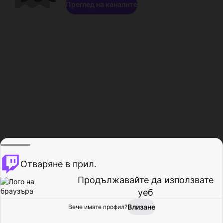
Преглед на каналите
Отваряне в прил.
Продължавайте да използвате
уеб
Влизане
Вече имате профил?
Начало
Преглед
Активност
Профил