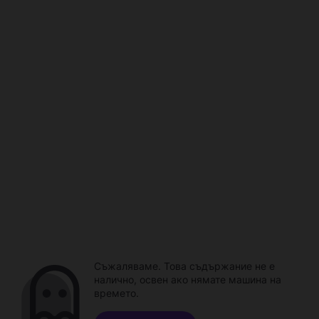
Съжаляваме. Това съдържание не е
налично, освен ако нямате машина на
времето.