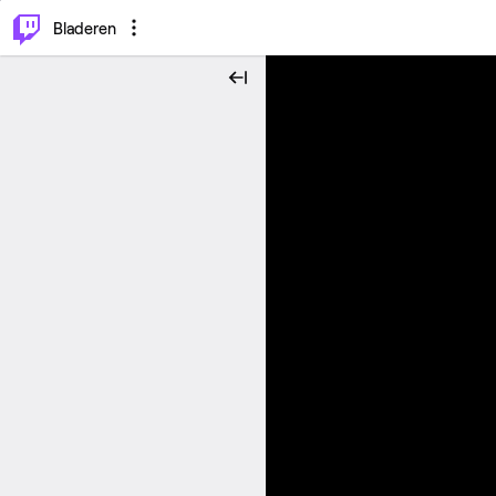
⌥
P
Bladeren