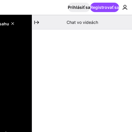
Prihlásiť sa
Registrovať sa
Chat vo videách
bsahu