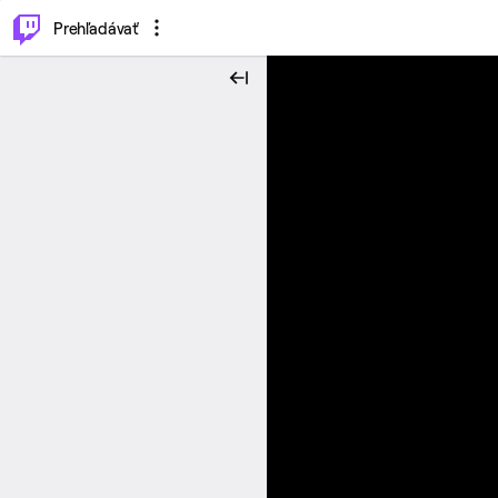
..
⌥
P
Prehľadávať