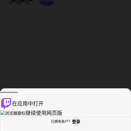
在应用中打开
继续使用网页版
登录
已拥有账户？
主页
浏览
活动纪录
个人资料