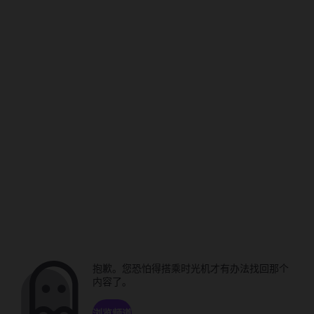
抱歉。您恐怕得搭乘时光机才有办法找回那个
内容了。
浏览频道