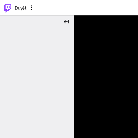
.
⌥
P
Duyệt