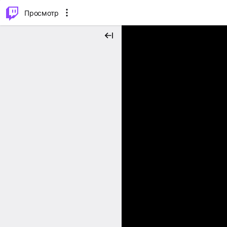
.
⌥
P
Просмотр