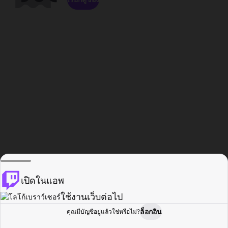
เปิดในแอพ
ใช้งานเว็บต่อไป
ล็อกอิน
คุณมีบัญชีอยู่แล้วใช่หรือไม่?
หน้าแรก
เรียกดู
กิจกรรม
โปรไฟล์