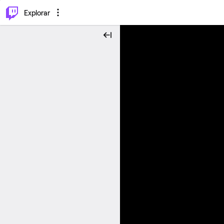
⌥
P
Explorar