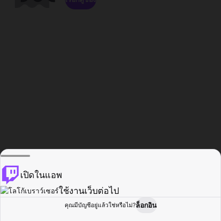
เปิดในแอพ
ใช้งานเว็บต่อไป
ล็อกอิน
คุณมีบัญชีอยู่แล้วใช่หรือไม่?
หน้าแรก
เรียกดู
กิจกรรม
โปรไฟล์