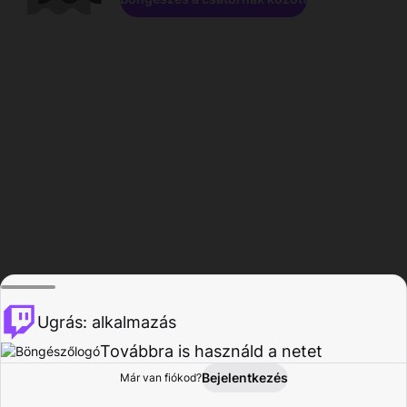
Ugrás: alkalmazás
Továbbra is használd a netet
Bejelentkezés
Már van fiókod?
Főoldal
Böngészés
Tevékenység
Profil