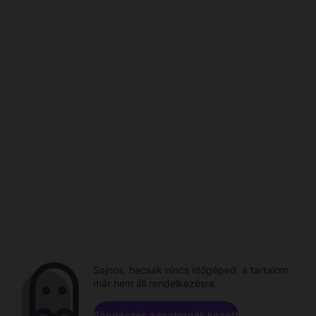
Sajnos, hacsak nincs időgéped, a tartalom
már nem áll rendelkezésre.
Böngészés a csatornák között