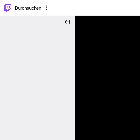
.
⌥
P
Durchsuchen