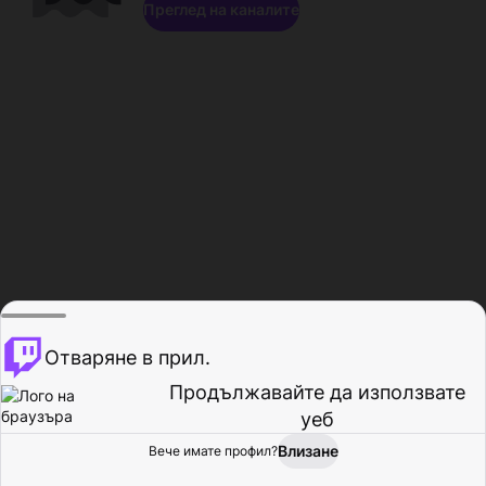
Преглед на каналите
Отваряне в прил.
Продължавайте да използвате
уеб
Влизане
Вече имате профил?
Начало
Преглед
Активност
Профил