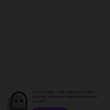
Съжаляваме. Това съдържание не е
налично, освен ако нямате машина на
времето.