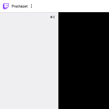
..
⌥
P
Procházet