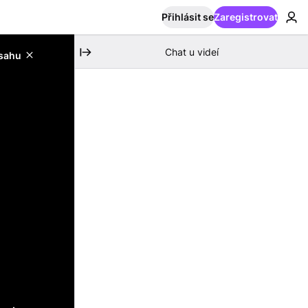
Přihlásit se
Zaregistrovat
Chat u videí
bsahu