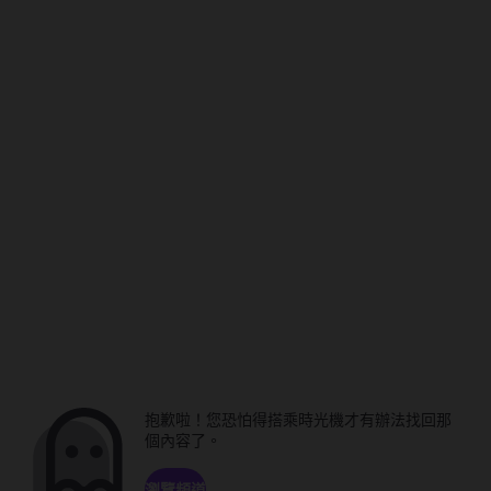
抱歉啦！您恐怕得搭乘時光機才有辦法找回那
個內容了。
瀏覽頻道