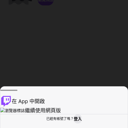
在 App 中開啟
繼續使用網頁版
登入
已經有帳號了嗎？
創作者基地
瀏覽
活動紀錄
個人檔案