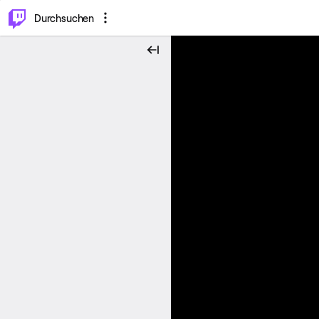
.
⌥
P
Durchsuchen