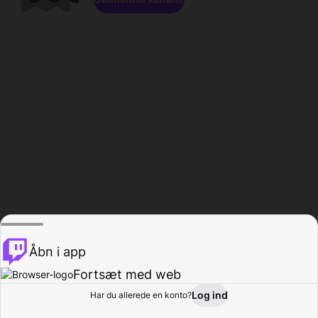
Åbn i app
Fortsæt med web
Log ind
Har du allerede en konto?
Hjem
Gennemse
Aktivitet
Profil