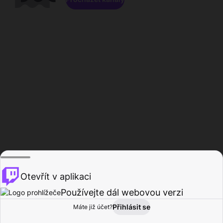
Otevřít v aplikaci
Používejte dál webovou verzi
Přihlásit se
Máte již účet?
Domů
Procházet
Aktivita
Profil