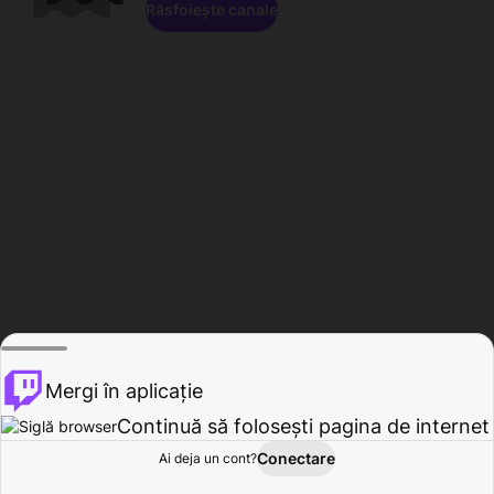
Răsfoiește canale
Mergi în aplicație
Continuă să folosești pagina de internet
Conectare
Ai deja un cont?
Acasă
Răsfoire
Activitate
Profil