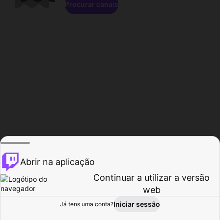
Procurar canais
Abrir na aplicação
Continuar a utilizar a versão
web
Iniciar sessão
Já tens uma conta?
Página inicial
Procurar
Atividade
Perfil