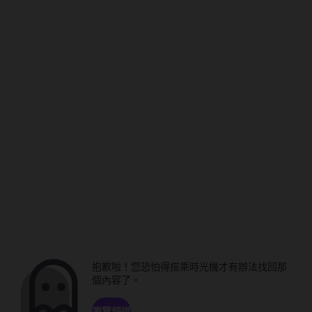
抱歉啦！您恐怕得搭乘時光機才有辦法找回那
個內容了。
瀏覽頻道