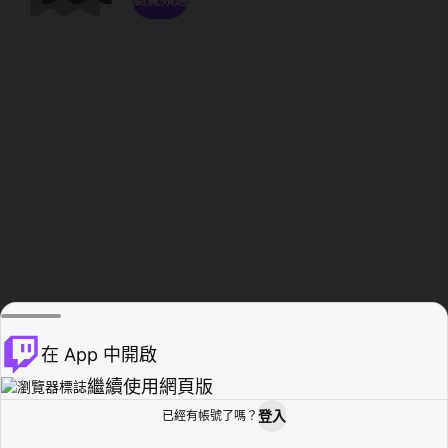
在 App 中開啟
繼續使用網頁版
登入
已經有帳號了嗎？
創作者基地
瀏覽
活動紀錄
個人檔案