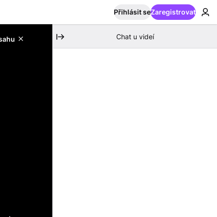
Přihlásit se
Zaregistrovat
Chat u videí
bsahu