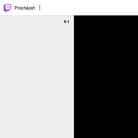
..
⌥
P
Procházet