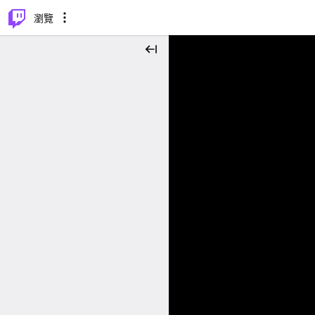
⌥
P
瀏覽